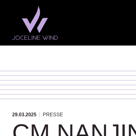
Fermer le menu
Joceline Wind
Compétitions
Actualités
29.03.2025
PRESSE
CM NANJIN