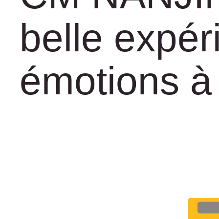
Sponsoring
belle expér
Contact
émotions à