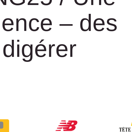
ience – des
 digérer