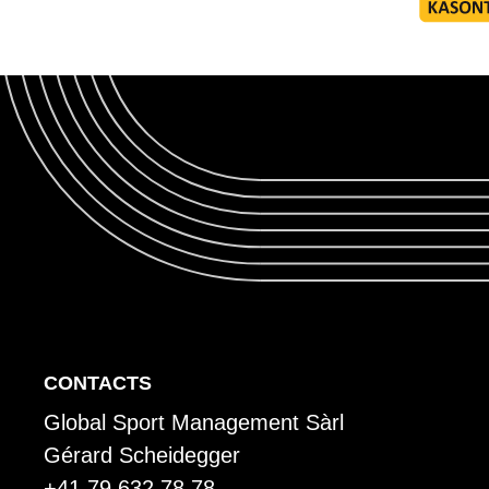
P
CONTACTS
Global Sport Management Sàrl
i
Gérard Scheidegger
+41 79 632 78 78