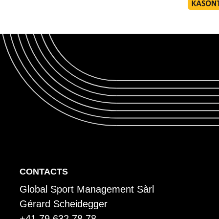
P
CONTACTS
Global Sport Management Sàrl
i
Gérard Scheidegger
+41 79 632 78 78