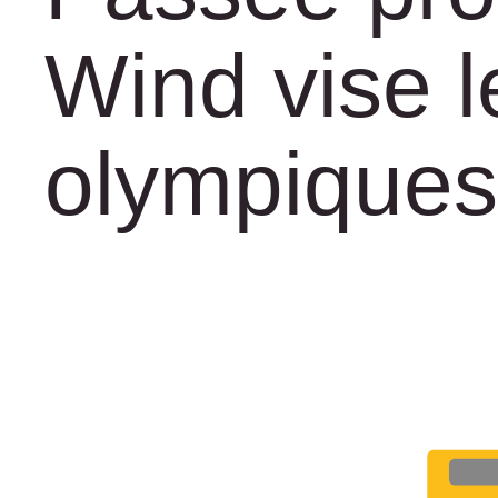
Sponsoring
Wind vise l
Contact
olympiques