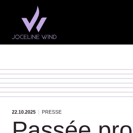
Fermer le menu
Joceline Wind
Compétitions
Actualités
22.10.2025
PRESSE
Passée pro