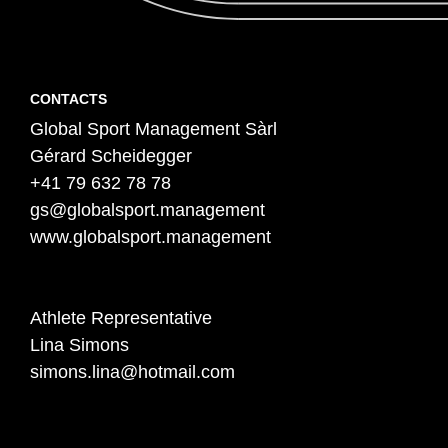
Contact
P
CONTACTS
Global Sport Management Sàrl
i
Gérard Scheidegger
e
+41 79 632 78 78
d
gs@globalsport.management
d
www.globalsport.management
e
p
a
Athlete Representative
Lina Simons
g
simons.lina@hotmail.com
e