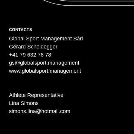
Contact
P
CONTACTS
Global Sport Management Sàrl
i
Gérard Scheidegger
e
+41 79 632 78 78
d
gs@globalsport.management
d
www.globalsport.management
e
p
a
Athlete Representative
Lina Simons
g
simons.lina@hotmail.com
e