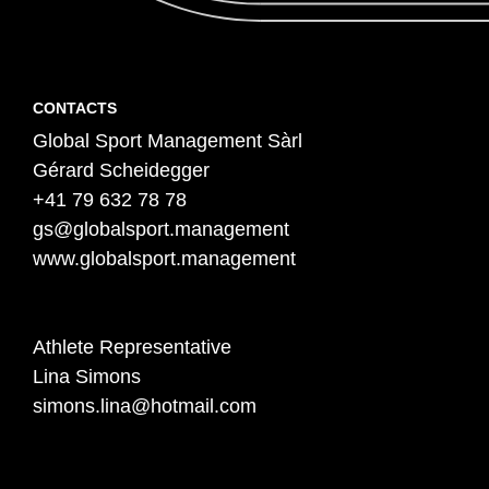
Contact
P
CONTACTS
Global Sport Management Sàrl
i
Gérard Scheidegger
e
+41 79 632 78 78
d
gs@globalsport.management
d
www.globalsport.management
e
p
a
Athlete Representative
Lina Simons
g
simons.lina@hotmail.com
e